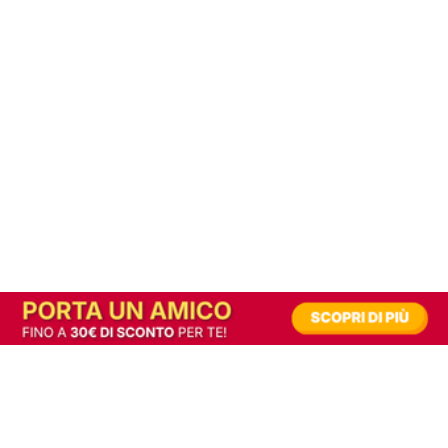
In alternativa, prova la versione digitale!
|
Abbonati
Contribuisci a mantenere questo sito gratuito
Riusciamo a fornire informazione gratuita grazie alla pubblicità erogata dai nostri
partner.
Accettando i consensi richiesti permetti ai nostri partner di creare un'esperienza