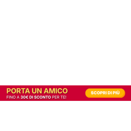
In alternativa, prova la versione digitale!
|
Abbonati
Contribuisci a mantenere questo sito gratuito
Riusciamo a fornire informazione gratuita grazie alla pubblicità erogata dai nostri
partner.
Accettando i consensi richiesti permetti ai nostri partner di creare un'esperienza