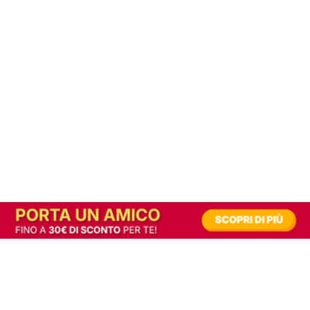
In alternativa, prova la versione digitale!
|
Abbonati
Contribuisci a mantenere questo sito gratuito
Riusciamo a fornire informazione gratuita grazie alla pubblicità erogata dai nostri
partner.
Accettando i consensi richiesti permetti ai nostri partner di creare un'esperienza