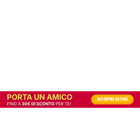
In alternativa, prova la versione digitale!
|
Abbonati
Contribuisci a mantenere questo sito gratuito
Riusciamo a fornire informazione gratuita grazie alla pubblicità erogata dai nostri
partner.
Accettando i consensi richiesti permetti ai nostri partner di creare un'esperienza