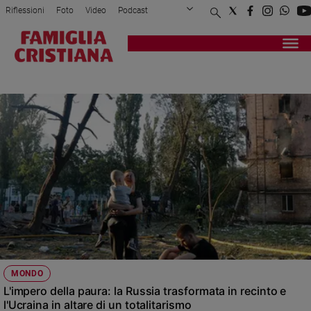
Riflessioni
Foto
Video
Podcast
Privacy Policy
Chi siamo
Contatti
Pubblicità
Attualità
Registrati
Redazione
Italia
DRONI
Cronaca
Politica
Mondo
Economia
Legalità
e
giustizia
Sport
Interviste
Papa
MONDO
Papa
L'impero della paura: la Russia trasformata in recinto e
l'Ucraina in altare di un totalitarismo