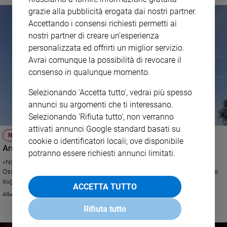
grazie alla pubblicità erogata dai nostri partner.
Accettando i consensi richiesti permetti ai
nostri partner di creare un'esperienza
personalizzata ed offrirti un miglior servizio.
Avrai comunque la possibilità di revocare il
consenso in qualunque momento.
Selezionando 'Accetta tutto', vedrai più spesso
annunci su argomenti che ti interessano.
Selezionando 'Rifiuta tutto', non verranno
attivati annunci Google standard basati su
NON VIOLENZA
cookie o identificatori locali; ove disponibile
Armi, il Vaticano contro droni e soldati robot
potranno essere richiesti annunci limitati.
«No all'equilibrio del terrore»: duro intervento di monsignor Ivan Jurkovič,
Osservatore permanente della Santa Sede all’Onu di Ginevra, nell’incontro
sugli armamenti letali autonomi. Il rappresentante della Santa Sede ha
ACCETTA TUTTO
messo l’accento sulla prevenzione come via per evitare il diffondersi di
Alberto Chiara
strumenti bellici sempre più distruttivi.
Rifiuta tutto