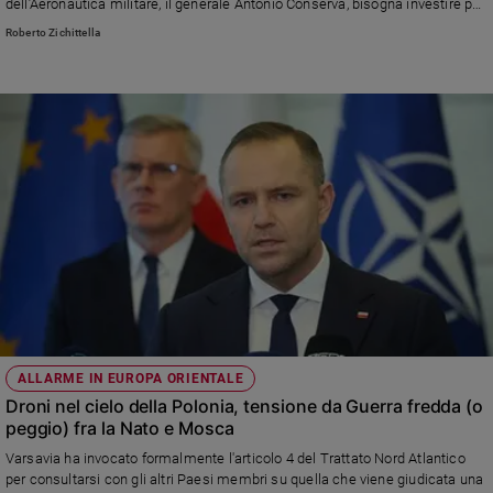
dell’Aeronautica militare, il generale Antonio Conserva, bisogna investire per
Policy
"dominare il cyberspazio"
Roberto Zichittella
Chi
siamo
Contatti
Pubblicità
Registrati
Redazione
ALLARME IN EUROPA ORIENTALE
Social
Droni nel cielo della Polonia, tensione da Guerra fredda (o
peggio) fra la Nato e Mosca
Varsavia ha invocato formalmente l'articolo 4 del Trattato Nord Atlantico
per consultarsi con gli altri Paesi membri su quella che viene giudicata una