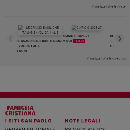
Visualizza tutte le riviste
DIARIO G 2026-27
COLLANA ARS
❮
❯
LE GRANDI BASILICHE ITALIANE
€ 8,90
1 - 2
- € 8,90
- VOL DA 1 AL 5
€ 18,50
€ 64,50
Visualizza tutte le collection
I SITI SAN PAOLO
NOTE LEGALI
GRUPPO EDITORIALE
PRIVACY POLICY