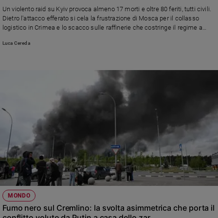
Chiesa
Un violento raid su Kyiv provoca almeno 17 morti e oltre 80 feriti, tutti civili.
Chiesa
Dietro l'attacco efferato si cela la frustrazione di Mosca per il collasso
logistico in Crimea e lo scacco sulle raffinerie che costringe il regime a
importare petrolio.
Fede
Luca Cereda
e
spiritualità
Santi
Devozione
e
fede
Parola
del
giorno
Santo
del
giorno
Società
MONDO
e
Fumo nero sul Cremlino: la svolta asimmetrica che porta il
valori
conflitto voluto da Putin a casa dello zar