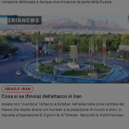
violazione deliberata e dunque una minaccia da parte della Russia
(nonostante le smentite del Cremlino). E intanto ha limitato il traffico aereo,
per precauzione, lungo il confine orientale fino a dicembre
ISRAELE-IRAN
Cosa si sa (finora) dell’attacco in Iran
Israele non “rivendica” l’attacco a Esfahan nell’area nella zona centrale del
Paese che ospita diversi siti nucleari e la produzione di missili e droni, in
risposta all’operazione di 5 giorni fa di Teheran. Secondo la World Nuclear
Association, l’Isfahan Nuclear Technology Centre comprende un impianto di
conversione dell'uranio (UCF) che produce esafluoruro di uranio