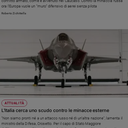
conflitto armato, come è avvenuto nel Caucaso. Contro la minaccia russa
e
ora l'Europa vuole un "muro" difensivo di aerei senza pilota
giovani
Roberto Zichittella
Adolescenza
Bioetica
Vai
Riflessioni
Foto
Video
ATTUALITÀ
L'Italia cerca uno scudo contro le minacce esterne
Podcast
"Non siamo pronti né a un attacco russo né di un’altra nazione", lamenta il
ministro della Difesa, Crosetto. Per il capo di Stato Maggiore
Privacy