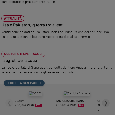
dura: costosa e praticamente inutile.
ATTUALITÀ
Usa e Pakistan, guerra tra alleati
Venticinque soldati del Pakistan uccisi da un'incursione delle truppe Usa.
La lotta ai talebani e lo strano rapporto tra due alleati-nemici.
CULTURA E SPETTACOLI
I segreti dell'acqua
La nuova puntata di Superquark condotta da Piero Angela. Tra gli altri temi,
la terapia intensiva e i droni, gli aerei senza pilota
EDICOLA SAN PAOLO
GBABY
FAMIGLIA CRISTIANA
GBABY DIGITA
❮
❯
€ 34,80
€ 21,90
€ 104,00
€ 83,00
ABBONAMEN
37%
20%
€ 16,99