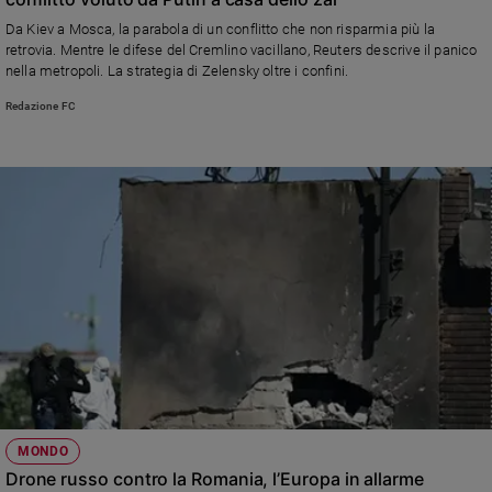
Ambiente
Da Kiev a Mosca, la parabola di un conflitto che non risparmia più la
e
retrovia. Mentre le difese del Cremlino vacillano, Reuters descrive il panico
Creato
nella metropoli. La strategia di Zelensky oltre i confini.
Volontariato
Redazione FC
Diritti
Aziende
di
valore
Caso
della
settimana
Migranti
Diversità
e
inclusione
Costume
Cultura
MONDO
e
Drone russo contro la Romania, l’Europa in allarme
spettacoli