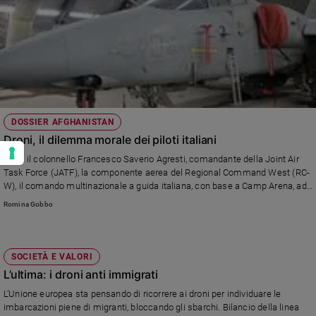
DOSSIER AFGHANISTAN
Droni, il dilemma morale dei piloti italiani
Parla il colonnello Francesco Saverio Agresti, comandante della Joint Air
Task Force (JATF), la componente aerea del Regional Command West (RC-
W), il comando multinazionale a guida italiana, con base a Camp Arena, ad
Herat."La questione etica esiste a prescindere dal fatto che il pilotaggio sia
Romina Gobbo
a bordo o a distanza", dice Agresti.
SOCIETÀ E VALORI
L’ultima: i droni anti immigrati
L’Unione europea sta pensando di ricorrere ai droni per individuare le
imbarcazioni piene di migranti, bloccando gli sbarchi. Bilancio della linea