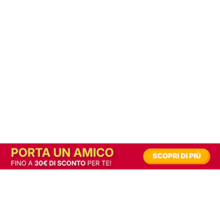
In alternativa, prova la versione digitale!
|
Abbonati
Contribuisci a mantenere questo sito gratuito
Riusciamo a fornire informazione gratuita grazie alla pubblicità erogata dai nostri
partner.
Accettando i consensi richiesti permetti ai nostri partner di creare un'esperienza