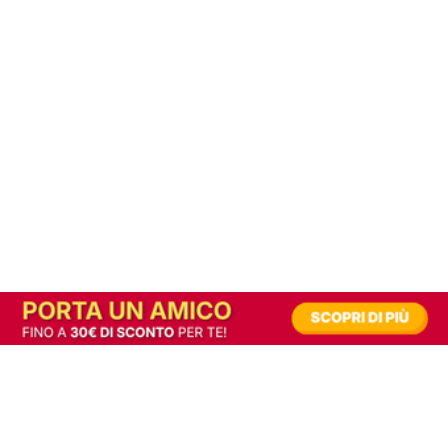
In alternativa, prova la versione digitale!
|
Abbonati
Contribuisci a mantenere questo sito gratuito
Riusciamo a fornire informazione gratuita grazie alla pubblicità erogata dai nostri
partner.
Accettando i consensi richiesti permetti ai nostri partner di creare un'esperienza