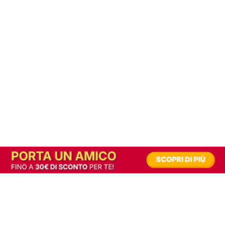
In alternativa, prova la versione digitale!
|
Abbonati
Contribuisci a mantenere questo sito gratuito
Riusciamo a fornire informazione gratuita grazie alla pubblicità erogata dai nostri
partner.
Accettando i consensi richiesti permetti ai nostri partner di creare un'esperienza