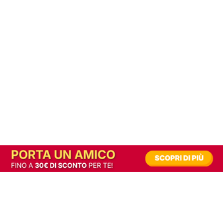
In alternativa, prova la versione digitale!
|
Abbonati
Contribuisci a mantenere questo sito gratuito
Riusciamo a fornire informazione gratuita grazie alla pubblicità erogata dai nostri
partner.
Accettando i consensi richiesti permetti ai nostri partner di creare un'esperienza