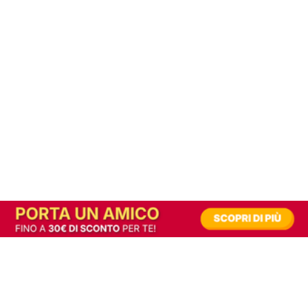
In alternativa, prova la versione digitale!
|
Abbonati
Contribuisci a mantenere questo sito gratuito
Riusciamo a fornire informazione gratuita grazie alla pubblicità erogata dai nostri
partner.
Accettando i consensi richiesti permetti ai nostri partner di creare un'esperienza