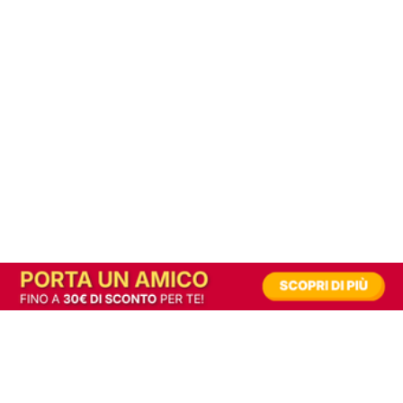
In alternativa, prova la versione digitale!
|
Abbonati
Contribuisci a mantenere questo sito gratuito
Riusciamo a fornire informazione gratuita grazie alla pubblicità erogata dai nostri
partner.
Accettando i consensi richiesti permetti ai nostri partner di creare un'esperienza