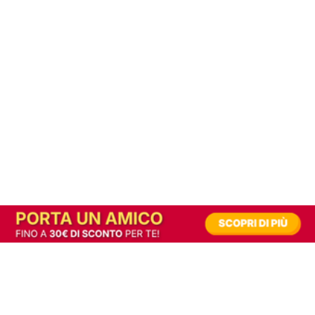
In alternativa, prova la versione digitale!
|
Abbonati
Contribuisci a mantenere questo sito gratuito
Riusciamo a fornire informazione gratuita grazie alla pubblicità erogata dai nostri
partner.
Accettando i consensi richiesti permetti ai nostri partner di creare un'esperienza