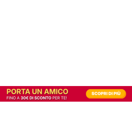
In alternativa, prova la versione digitale!
|
Abbonati
Contribuisci a mantenere questo sito gratuito
Riusciamo a fornire informazione gratuita grazie alla pubblicità erogata dai nostri
partner.
Accettando i consensi richiesti permetti ai nostri partner di creare un'esperienza