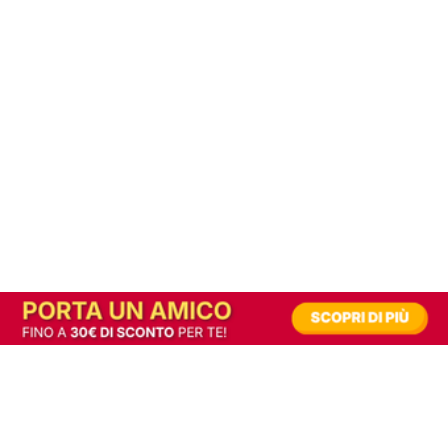
In alternativa, prova la versione digitale!
|
Abbonati
Contribuisci a mantenere questo sito gratuito
Riusciamo a fornire informazione gratuita grazie alla pubblicità erogata dai nostri
partner.
Accettando i consensi richiesti permetti ai nostri partner di creare un'esperienza