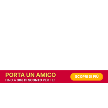
In alternativa, prova la versione digitale!
|
Abbonati
Contribuisci a mantenere questo sito gratuito
Riusciamo a fornire informazione gratuita grazie alla pubblicità erogata dai nostri
partner.
Accettando i consensi richiesti permetti ai nostri partner di creare un'esperienza