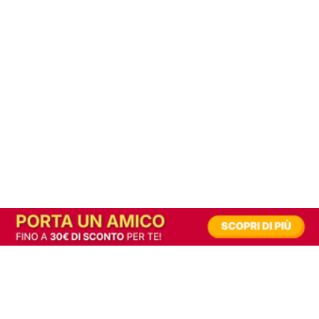
In alternativa, prova la versione digitale!
|
Abbonati
Contribuisci a mantenere questo sito gratuito
Riusciamo a fornire informazione gratuita grazie alla pubblicità erogata dai nostri
partner.
Accettando i consensi richiesti permetti ai nostri partner di creare un'esperienza