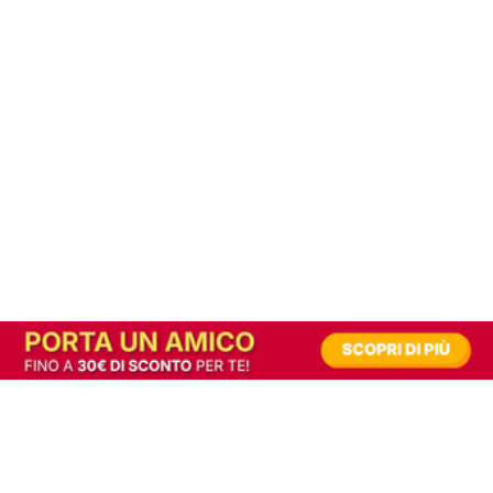
In alternativa, prova la versione digitale!
|
Abbonati
Contribuisci a mantenere questo sito gratuito
Riusciamo a fornire informazione gratuita grazie alla pubblicità erogata dai nostri
partner.
Accettando i consensi richiesti permetti ai nostri partner di creare un'esperienza