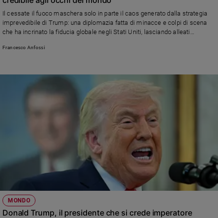
Ambiente
Il cessate il fuoco maschera solo in parte il caos generato dalla strategia
e
imprevedibile di Trump: una diplomazia fatta di minacce e colpi di scena
Creato
che ha incrinato la fiducia globale negli Stati Uniti, lasciando alleati
Volontariato
disorientati e un ordine internazionale più fragile
Francesco Anfossi
Diritti
Aziende
di
valore
Caso
della
settimana
Migranti
Diversità
e
inclusione
Costume
Cultura
MONDO
e
Donald Trump, il presidente che si crede imperatore
spettacoli