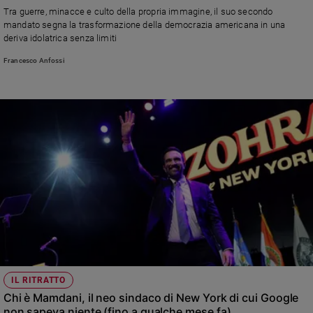
Tra guerre, minacce e culto della propria immagine, il suo secondo
Sanremo
mandato segna la trasformazione della democrazia americana in una
2026
deriva idolatrica senza limiti
Cinema,
Francesco Anfossi
Tv
e
streaming
Libri
Musica
Arte
Famiglia
ed
educazione
Genitori
e
figli
Nonni
IL RITRATTO
Coppia
Chi è Mamdani, il neo sindaco di New York di cui Google
non sapeva niente (fino a qualche mese fa)
Scuola