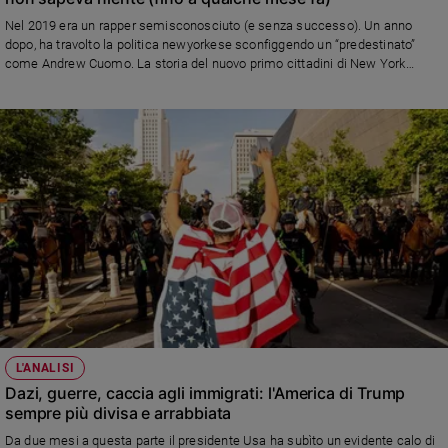
e
Nel 2019 era un rapper semisconosciuto (e senza successo). Un anno
giovani
dopo, ha travolto la politica newyorkese sconfiggendo un “predestinato”
come Andrew Cuomo. La storia del nuovo primo cittadini di New York
Adolescenza
Zohran Mamdani, nato in Uganda e vissuto in Sudafrica prima di trasferirsi
Bioetica
negli Stati Uniti, figlio d’arte, outsider per vocazione nel libro di Luciana
Grosso, "Mahmdani – Un socialista a New York" (Castelvecchi) di cui
pubblichiamo uno stralcio
Vai
Riflessioni
Foto
Video
L'ANALISI
Podcast
Dazi, guerre, caccia agli immigrati: l'America di Trump
sempre più divisa e arrabbiata
Privacy
Da due mesi a questa parte il presidente Usa ha subìto un evidente calo di