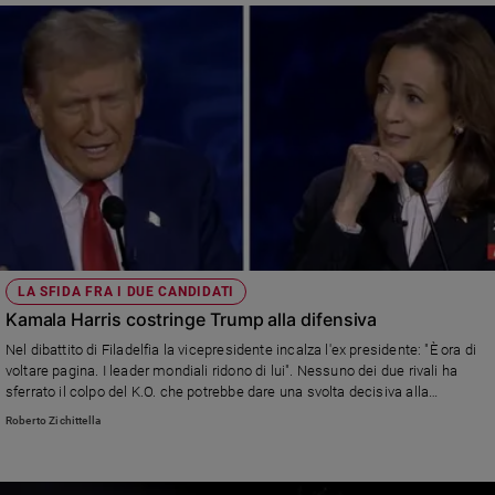
LA SFIDA FRA I DUE CANDIDATI
Kamala Harris costringe Trump alla difensiva
Nel dibattito di Filadelfia la vicepresidente incalza l'ex presidente: "È ora di
voltare pagina. I leader mondiali ridono di lui". Nessuno dei due rivali ha
sferrato il colpo del K.O. che potrebbe dare una svolta decisiva alla
campagna elettorale
Roberto Zichittella