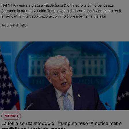
Chiesa
Nel 1776 veniva siglata a Filadelfia la Dichiarazione di Indipendenza.
Chiesa
Secondo lo storico Arnaldo Testi la festa di domani sarà vissuta da molti
americani in contrapposizione con il loro presidente narcisista
Fede
Roberto Zichittella
e
spiritualità
Santi
Devozione
e
fede
Parola
del
giorno
Santo
del
giorno
Società
MONDO
e
La follia senza metodo di Trump ha reso l’America meno
valori
credibile agli occhi del mondo