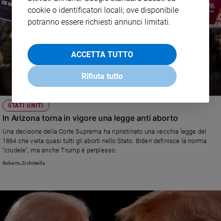
cookie o identificatori locali; ove disponibile
potranno essere richiesti annunci limitati.
ACCETTA TUTTO
Rifiuta tutto
STATI UNITI
In Arizona torna in vigore una legge anti aborto
Una decisone della Corte Suprema ha ripristinato una vecchia legge del
1864 che vieta quasi tutti gli aborti nello Stato. Biden definisce la norma
"crudele", ma anche Trump è perplesso.
Roberto Zichittella