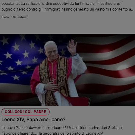
popolarità. La raffica di ordini esecutivi da lui firmati e, in particolare, il
Policy
pugno di ferro contro gli immigrati hanno generato un vasto malcontento al
quale Trump reagisce mostrando un volto sempre più sfacciatamente
Stefano Salimbeni
autoritario, in un clima sempre più da guerra civile
Chi
siamo
Contatti
Pubblicità
Registrati
Redazione
Social
COLLOQUI COL PADRE
Leone XIV, Papa americano?
Il nuovo Papa è davvero "americano"? Una lettrice scrive, don Stefano
risponde chiarendo... la geografia dello spirito di Leone XIV