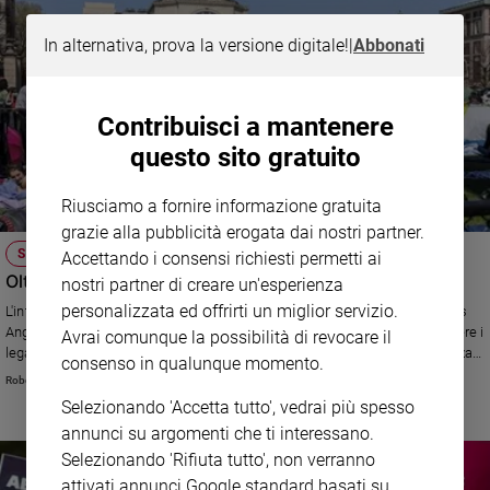
In alternativa, prova la versione digitale!
|
Abbonati
Contribuisci a mantenere
questo sito gratuito
Riusciamo a fornire informazione gratuita
grazie alla pubblicità erogata dai nostri partner.
STATI UNITI
Accettando i consensi richiesti permetti ai
Oltre 2 mila arresti nei campus USA dopo le proteste
nostri partner di creare un'esperienza
personalizzata ed offrirti un miglior servizio.
L'intervento della polizia ha creato momenti di tensione a New York e Los
Angeles. Gli studenti pro Palestina chiedono alle università di interrompere i
Avrai comunque la possibilità di revocare il
legami con Israele. Biden: sì alle manifestazioni pacifiche, no alla violenza e
consenso in qualunque momento.
all'antisemitismo.
Roberto Zichittella
Selezionando 'Accetta tutto', vedrai più spesso
annunci su argomenti che ti interessano.
Selezionando 'Rifiuta tutto', non verranno
attivati annunci Google standard basati su