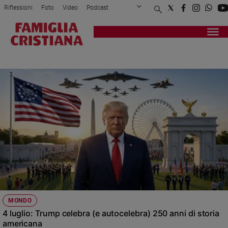
Riflessioni
Foto
Video
Podcast
Privacy Policy
Chi siamo
Contatti
Pubblicità
Attualità
Registrati
Redazione
Italia
AMERICA
Cronaca
Politica
Mondo
Economia
Legalità
e
giustizia
Sport
Interviste
Papa
MONDO
Papa
4 luglio: Trump celebra (e autocelebra) 250 anni di storia
americana