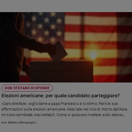
DON STEFANO RISPONDE
Elezioni americane: per quale candidato parteggiare?
«Caro direttore, voglio bene a papa Francesco e lo stimo. Però le sue
affermazioni sulle elezioni americane rilasciate nel volo di ritorno dall’Asia,
mi sono sembrate inaccettabili. Come si possono mettere sullo stesso
piano i candidati alla Casa Bianca Kamala Harris e Donald Trump?» Leggi
Don Stefano Stimamiglio
la risposta di don Stefano Stimamiglio, direttore di Famiglia Cristiana