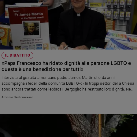
IL DIBATTITO
«Papa Francesco ha ridato dignità alle persone LGBTQ e
questa è una benedizione per tutti»
Intervista al gesuita americano padre James Martin che da anni
accompagna i fedeli della comunità LGBTQ+: «In troppi settori della Chiesa
sono ancora trattati come lebbrosi. Bergoglio ha restituito loro dignità. Negli
Stati Uniti molti vescovi si oppongono al Pontefice ma non vedo il rischio di
Antonio Sanfrancesco
uno scisma tra conservatori e progressisti»