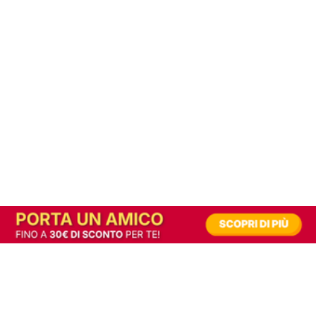
In alternativa, prova la versione digitale!
|
Abbonati
Contribuisci a mantenere questo sito gratuito
Riusciamo a fornire informazione gratuita grazie alla pubblicità erogata dai nostri
partner.
Accettando i consensi richiesti permetti ai nostri partner di creare un'esperienza