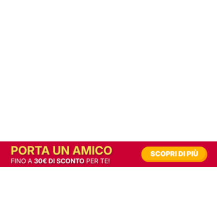
In alternativa, prova la versione digitale!
|
Abbonati
Contribuisci a mantenere questo sito gratuito
Riusciamo a fornire informazione gratuita grazie alla pubblicità erogata dai nostri
partner.
Accettando i consensi richiesti permetti ai nostri partner di creare un'esperienza