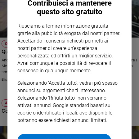
Contribuisci a mantenere
questo sito gratuito
Riusciamo a fornire informazione gratuita
grazie alla pubblicità erogata dai nostri partner.
Accettando i consensi richiesti permetti ai
QATAR 2022
nostri partner di creare un'esperienza
Quando gli affari sconfiggono lo sport
personalizzata ed offrirti un miglior servizio.
Ancor prima che scoppiassero gli scandali s'era capito che nell'assegnare i
Avrai comunque la possibilità di revocare il
Mondiali al Qatar le esigenze degli affari avevano stravinto su quelle dello
consenso in qualunque momento.
sport.
Elisa Chiari
Selezionando 'Accetta tutto', vedrai più spesso
annunci su argomenti che ti interessano.
Selezionando 'Rifiuta tutto', non verranno
ATTUALITÀ
attivati annunci Google standard basati su
Coppa d’Asia: il calcio come prodigioso “collante”
cookie o identificatori locali; ove disponibile
potranno essere richiesti annunci limitati.