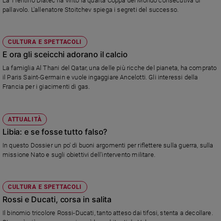
La Trentino Diatec ha vinto la quarta Coppa del Mondo consecutiva di
pallavolo. L'allenatore Stoitchev spiega i segreti del successo.
CULTURA E SPETTACOLI
E ora gli sceicchi adorano il calcio
La famiglia Al Thani del Qatar, una delle più ricche del pianeta, ha comprato
il Paris Saint-Germain e vuole ingaggiare Ancelotti. Gli interessi della
Francia per i giacimenti di gas.
ATTUALITÀ
Libia: e se fosse tutto falso?
In questo Dossier un po' di buoni argomenti per riflettere sulla guerra, sulla
missione Nato e sugli obiettivi dell'intervento militare.
CULTURA E SPETTACOLI
Rossi e Ducati, corsa in salita
Il binomio tricolore Rossi-Ducati, tanto atteso dai tifosi, stenta a decollare.