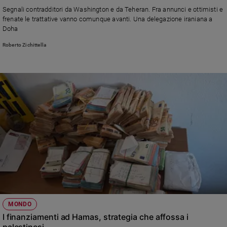
Chiesa
Segnali contradditori da Washington e da Teheran. Fra annunci e ottimisti e
Chiesa
frenate le trattative vanno comunque avanti. Una delegazione iraniana a
Doha
Fede
Roberto Zichittella
e
spiritualità
Santi
Devozione
e
fede
Parola
del
giorno
Santo
del
giorno
Società
MONDO
e
I finanziamenti ad Hamas, strategia che affossa i
valori
palestinesi