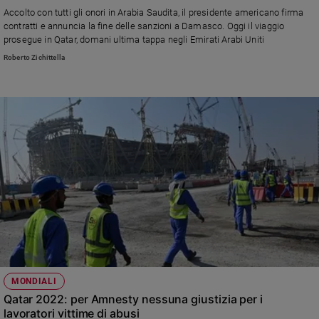
Accolto con tutti gli onori in Arabia Saudita, il presidente americano firma
Sanremo
contratti e annuncia la fine delle sanzioni a Damasco. Oggi il viaggio
2026
prosegue in Qatar, domani ultima tappa negli Emirati Arabi Uniti
Cinema,
Roberto Zichittella
Tv
e
streaming
Libri
Musica
Arte
Famiglia
ed
educazione
Genitori
e
figli
Nonni
MONDIALI
Qatar 2022: per Amnesty nessuna giustizia per i
Coppia
lavoratori vittime di abusi
Scuola