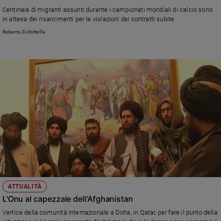
e
Centinaia di migranti assunti durante i campionati mondiali di calcio sono
giovani
in attesa dei risarcimenti per le violazioni dei contratti subite
Adolescenza
Roberto Zichittella
Bioetica
Vai
Riflessioni
Foto
Video
ATTUALITÀ
Podcast
L'Onu al capezzale dell'Afghanistan
Vertice della comunità internazionale a Doha, in Qatar, per fare il punto della
Privacy