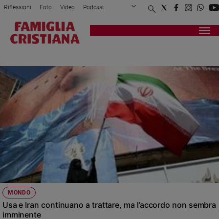
Riflessioni
Foto
Video
Podcast
Privacy Policy
Chi siamo
Contatti
Pubblicità
Attualità
Registrati
Redazione
Italia
QATAR
Cronaca
Politica
Mondo
Economia
Legalità
e
giustizia
Sport
Interviste
Papa
MONDO
Papa
Usa e Iran continuano a trattare, ma l’accordo non sembra
imminente