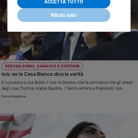
ACCETTA TUTTO
Rifiuta tutto
GERUSALEMME, DAMASCO E DINTORNI
Isis: se la Casa Bianca dice la verità
E' successo a Joe Biden, il vice di Obama, che ha ammesso che gli alleati
degli Usa (Turchia, Arabia Saudita...) hanno armato e finanziato l'Isis.
Fulvio Scaglione