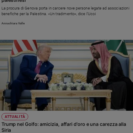
Ambiente
La procura di Genova porta in carcere nove persone legate ad associazioni
e
benefiche per la Palestina. «Un tradimento», dice l’Ucoi
Creato
Annachiara Valle
Volontariato
Diritti
Aziende
di
valore
Caso
della
settimana
Migranti
Diversità
e
inclusione
Costume
ATTUALITÀ
Cultura
Trump nel Golfo: amicizia, affari d'oro e una carezza alla
e
Siria
spettacoli