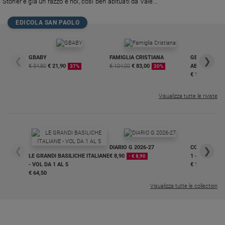
Stoner è già un razzo e noi, così ben abituati da Vale...
EDICOLA SAN PAOLO
GBABY
FAMIGLIA CRISTIANA
GBABY DIGITA
❮
❯
€ 34,80
€ 21,90
€ 104,00
€ 83,00
ABBONAMEN
37%
20%
€ 16,99
Visualizza tutte le riviste
DIARIO G 2026-27
COLLANA ARS
❮
❯
LE GRANDI BASILICHE ITALIANE
€ 8,90
1 - 2
- € 8,90
- VOL DA 1 AL 5
€ 18,50
€ 64,50
Visualizza tutte le collection