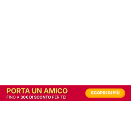
In alternativa, prova la versione digitale!
|
Abbonati
Contribuisci a mantenere questo sito gratuito
Riusciamo a fornire informazione gratuita grazie alla pubblicità erogata dai nostri
partner.
Accettando i consensi richiesti permetti ai nostri partner di creare un'esperienza