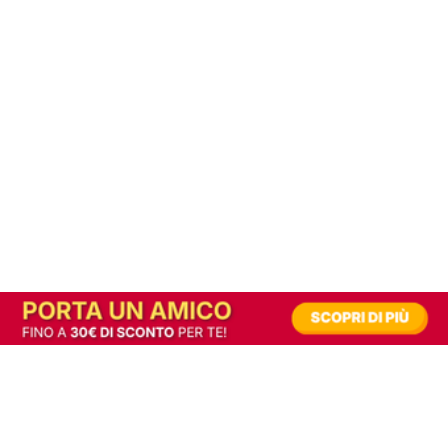
In alternativa, prova la versione digitale!
|
Abbonati
Contribuisci a mantenere questo sito gratuito
Riusciamo a fornire informazione gratuita grazie alla pubblicità erogata dai nostri
partner.
Accettando i consensi richiesti permetti ai nostri partner di creare un'esperienza