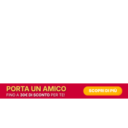
In alternativa, prova la versione digitale!
|
Abbonati
Contribuisci a mantenere questo sito gratuito
Riusciamo a fornire informazione gratuita grazie alla pubblicità erogata dai nostri
partner.
Accettando i consensi richiesti permetti ai nostri partner di creare un'esperienza