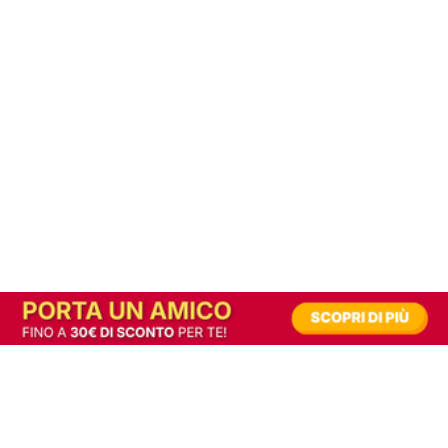
In alternativa, prova la versione digitale!
|
Abbonati
Contribuisci a mantenere questo sito gratuito
Riusciamo a fornire informazione gratuita grazie alla pubblicità erogata dai nostri
partner.
Accettando i consensi richiesti permetti ai nostri partner di creare un'esperienza