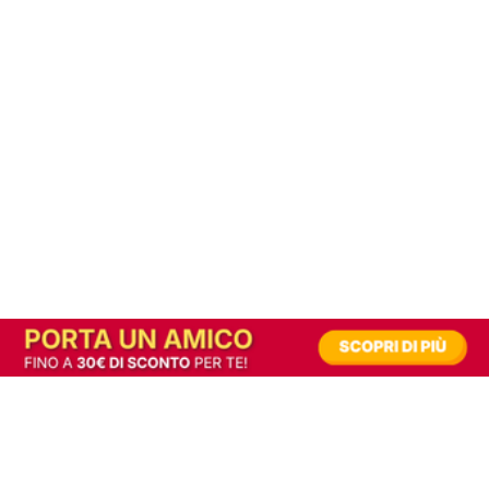
In alternativa, prova la versione digitale!
|
Abbonati
Contribuisci a mantenere questo sito gratuito
Riusciamo a fornire informazione gratuita grazie alla pubblicità erogata dai nostri
partner.
Accettando i consensi richiesti permetti ai nostri partner di creare un'esperienza