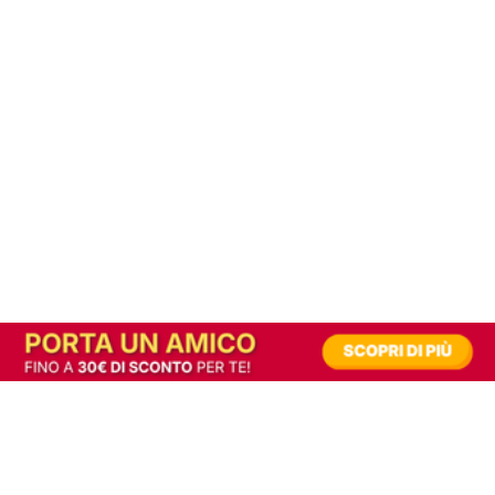
In alternativa, prova la versione digitale!
|
Abbonati
Contribuisci a mantenere questo sito gratuito
Riusciamo a fornire informazione gratuita grazie alla pubblicità erogata dai nostri
partner.
Accettando i consensi richiesti permetti ai nostri partner di creare un'esperienza