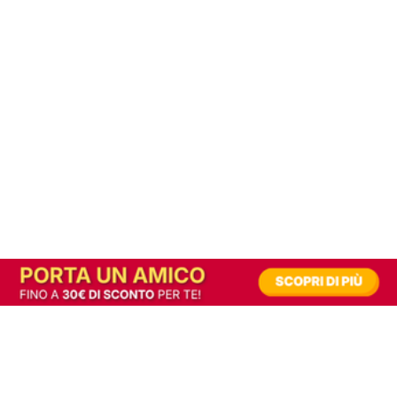
In alternativa, prova la versione digitale!
|
Abbonati
Contribuisci a mantenere questo sito gratuito
Riusciamo a fornire informazione gratuita grazie alla pubblicità erogata dai nostri
partner.
Accettando i consensi richiesti permetti ai nostri partner di creare un'esperienza