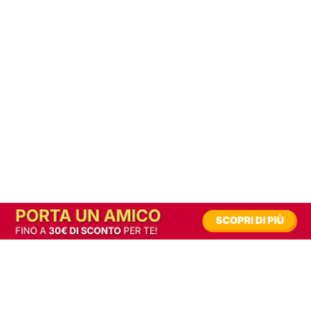
In alternativa, prova la versione digitale!
|
Abbonati
Contribuisci a mantenere questo sito gratuito
Riusciamo a fornire informazione gratuita grazie alla pubblicità erogata dai nostri
partner.
Accettando i consensi richiesti permetti ai nostri partner di creare un'esperienza