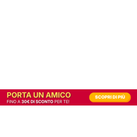
In alternativa, prova la versione digitale!
|
Abbonati
Contribuisci a mantenere questo sito gratuito
Riusciamo a fornire informazione gratuita grazie alla pubblicità erogata dai nostri
partner.
Accettando i consensi richiesti permetti ai nostri partner di creare un'esperienza