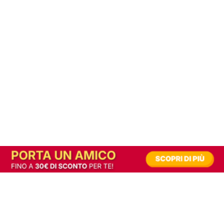
In alternativa, prova la versione digitale!
|
Abbonati
Contribuisci a mantenere questo sito gratuito
Riusciamo a fornire informazione gratuita grazie alla pubblicità erogata dai nostri
partner.
Accettando i consensi richiesti permetti ai nostri partner di creare un'esperienza