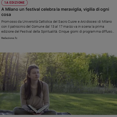
1A EDIZIONE
Policy
A Milano un festival celebra la meraviglia, vigilia di ogni
cosa
Chi
Promosso da Università Cattolica del Sacro Cuore e Arcidiocesi di Milano
con il patrocinio del Comune dal 13 al 17 marzo va in scena la prima
siamo
edizione del Festival della Spiritualità. Cinque giorni di programma diffuso
per invitarci a vedere lo straordinario nell’ordinario
Redazione.fc
Contatti
Pubblicità
Registrati
Redazione
Social