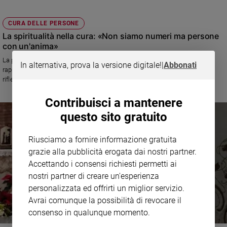
CURA DELLE PERSONE
La spiritualità nella cura: «Non siamo numeri ma persone
con un'anima»
La pandemia ha messo in luce i limiti della sanità. Occorre recuperare il
In alternativa, prova la versione digitale!
|
Abbonati
rapporto medico-paziente basato sul dialogo e l’ascolto. Un libro per
riflettere sul futuro della medicina
Contribuisci a mantenere
questo sito gratuito
Riusciamo a fornire informazione gratuita
grazie alla pubblicità erogata dai nostri partner.
Accettando i consensi richiesti permetti ai
nostri partner di creare un'esperienza
personalizzata ed offrirti un miglior servizio.
Avrai comunque la possibilità di revocare il
consenso in qualunque momento.