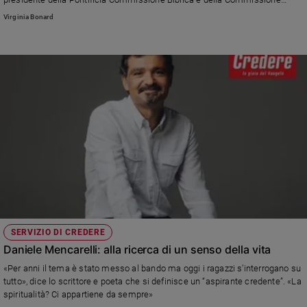
Teologica Internazionale. Uomo di relazioni e vicinanza alla sua gente, già
Virginia Bonard
vescovo di La Plata (Argentina), è un apprezzato autore spirituale. Credere
l'aveva incontrato nel 2020: riproponiamo l'intervista integrale.
SERVIZIO DI CREDERE
Daniele Mencarelli: alla ricerca di un senso della vita
«Per anni il tema è stato messo al bando ma oggi i ragazzi s’interrogano su
tutto», dice lo scrittore e poeta che si definisce un “aspirante credente”. «La
spiritualità? Ci appartiene da sempre»