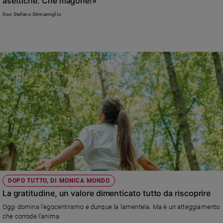
asettiche. Che magone!»
Ambiente
Don Stefano Stimamiglio
e
Creato
Volontariato
Diritti
Aziende
di
valore
Caso
della
settimana
Migranti
Diversità
e
inclusione
Costume
DOPO TUTTO, DI MONICA MONDO
La gratitudine, un valore dimenticato tutto da riscoprire
Cultura
Oggi domina l’egocentrismo e dunque la lamentela. Ma è un atteggiamento
e
che corrode l’anima
spettacoli