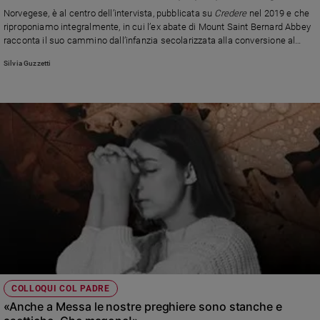
Chiesa
Esercizi spirituali di Quaresima
Norvegese, è al centro dell’intervista, pubblicata su
Credere
nel 2019 e che
Chiesa
riproponiamo integralmente, in cui l’ex abate di Mount Saint Bernard Abbey
racconta il suo cammino dall’infanzia secolarizzata alla conversione al
cattolicesimo, nata ascoltando la “Risurrezione” di Gustav Mahler
Fede
Silvia Guzzetti
e
spiritualità
Santi
Devozione
e
fede
Parola
del
giorno
Santo
del
giorno
Società
COLLOQUI COL PADRE
e
«Anche a Messa le nostre preghiere sono stanche e
valori