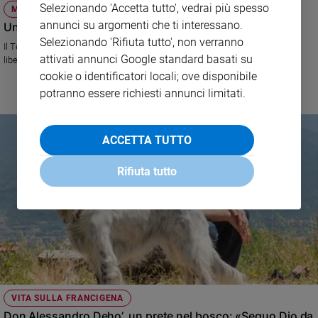
Selezionando 'Accetta tutto', vedrai più spesso
MILANO
annunci su argomenti che ti interessano.
Un'Epifania a teatro
Selezionando 'Rifiuta tutto', non verranno
Il Teatro officina a Rogoredo (Milano) allestisce lo spettacolo a ingresso
attivati annunci Google standard basati su
libero "Spiritualità"
cookie o identificatori locali; ove disponibile
potranno essere richiesti annunci limitati.
ACCETTA TUTTO
Rifiuta tutto
VITA SULLA FRANCIGENA
Don Alessandro Deho’, un prete nel bosco: «Seguo Dio da