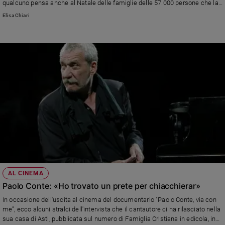
qualcuno pensa anche al Natale delle famiglie delle 57.000 persone che la
Covid-19 si è portata via?
Elisa Chiari
AL CINEMA
Paolo Conte: «Ho trovato un prete per chiacchierar»
In occasione dell'uscita al cinema del documentario "Paolo Conte, via con
me”, ecco alcuni stralci dell'intervista che il cantautore ci ha rilasciato nella
sua casa di Asti, pubblicata sul numero di Famiglia Cristiana in edicola, in