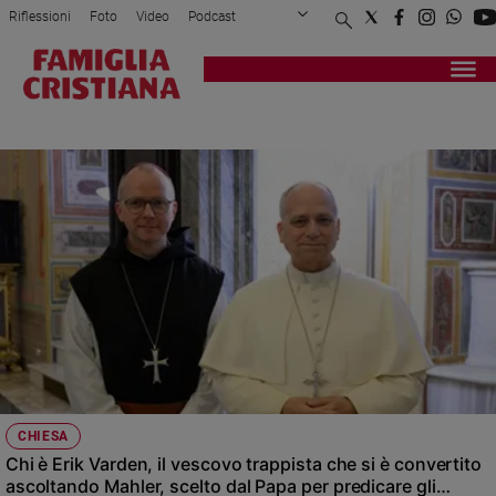
Riflessioni
Foto
Video
Podcast
Privacy Policy
Chi siamo
Contatti
Pubblicità
Attualità
Registrati
Redazione
Italia
SPIRITUALITÀ
Cronaca
Politica
Mondo
Economia
Legalità
e
giustizia
Sport
Interviste
Papa
CHIESA
Papa
Chi è Erik Varden, il vescovo trappista che si è convertito
ascoltando Mahler, scelto dal Papa per predicare gli