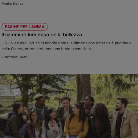
Monica Mondo
Sanremo
2026
Cinema,
PAGINE PER L'ANIMA
Tv
Il cammino luminoso della bellezza
e
streaming
Il Giubileo degli artisti ci ricorda come la dimensione estetica è prioritaria
nella Chiesa, come testimoniano tante opere d’arte
Libri
Gianfranco Ravasi
Musica
Arte
Famiglia
ed
educazione
Genitori
e
figli
Nonni
Coppia
Scuola