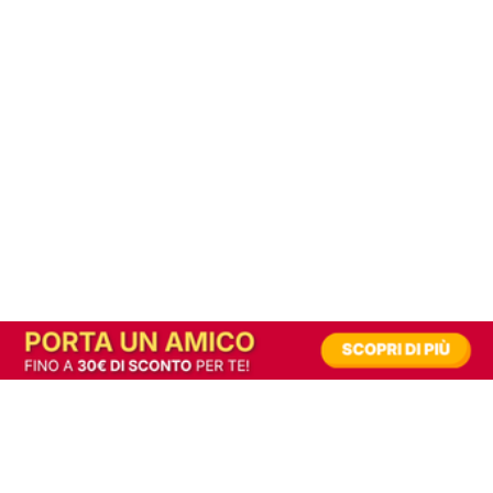
In alternativa, prova la versione digitale!
|
Abbonati
Contribuisci a mantenere questo sito gratuito
Riusciamo a fornire informazione gratuita grazie alla pubblicità erogata dai nostri
partner.
Accettando i consensi richiesti permetti ai nostri partner di creare un'esperienza