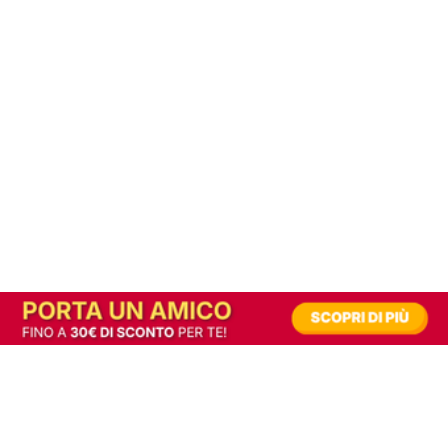
In alternativa, prova la versione digitale!
|
Abbonati
Contribuisci a mantenere questo sito gratuito
Riusciamo a fornire informazione gratuita grazie alla pubblicità erogata dai nostri
partner.
Accettando i consensi richiesti permetti ai nostri partner di creare un'esperienza