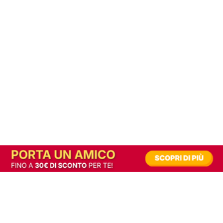
In alternativa, prova la versione digitale!
|
Abbonati
Contribuisci a mantenere questo sito gratuito
Riusciamo a fornire informazione gratuita grazie alla pubblicità erogata dai nostri
partner.
Accettando i consensi richiesti permetti ai nostri partner di creare un'esperienza