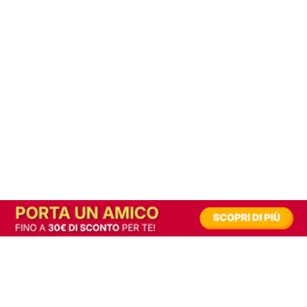
In alternativa, prova la versione digitale!
|
Abbonati
Contribuisci a mantenere questo sito gratuito
Riusciamo a fornire informazione gratuita grazie alla pubblicità erogata dai nostri
partner.
Accettando i consensi richiesti permetti ai nostri partner di creare un'esperienza