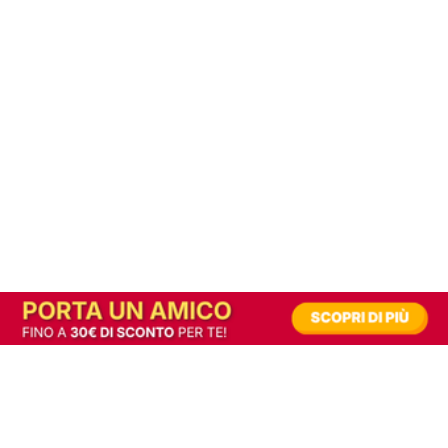
In alternativa, prova la versione digitale!
|
Abbonati
Contribuisci a mantenere questo sito gratuito
Riusciamo a fornire informazione gratuita grazie alla pubblicità erogata dai nostri
partner.
Accettando i consensi richiesti permetti ai nostri partner di creare un'esperienza