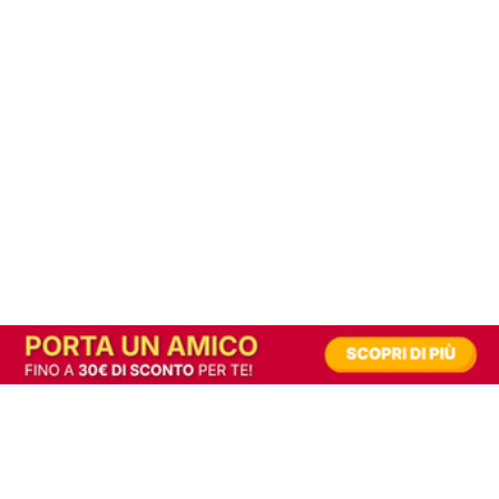
In alternativa, prova la versione digitale!
|
Abbonati
Contribuisci a mantenere questo sito gratuito
Riusciamo a fornire informazione gratuita grazie alla pubblicità erogata dai nostri
partner.
Accettando i consensi richiesti permetti ai nostri partner di creare un'esperienza