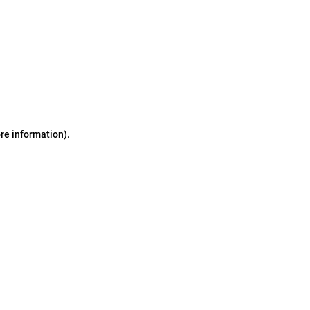
ore information)
.