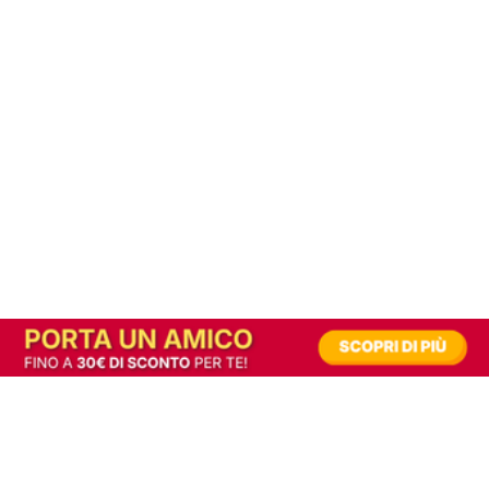
In alternativa, prova la versione digitale!
|
Abbonati
Contribuisci a mantenere questo sito gratuito
Riusciamo a fornire informazione gratuita grazie alla pubblicità erogata dai nostri
partner.
Accettando i consensi richiesti permetti ai nostri partner di creare un'esperienza