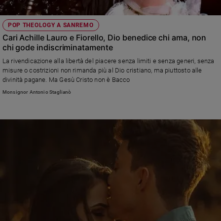
POP THEOLOGY A SANREMO
Cari Achille Lauro e Fiorello, Dio benedice chi ama, non
chi gode indiscriminatamente
La rivendicazione alla libertà del piacere senza limiti e senza generi, senza
misure o costrizioni non rimanda più al Dio cristiano, ma piuttosto alle
divinità pagane. Ma Gesù Cristo non è Bacco
Monsignor Antonio Staglianò