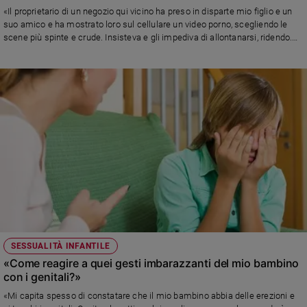
«Il proprietario di un negozio qui vicino ha preso in disparte mio figlio e un
Sanremo
suo amico e ha mostrato loro sul cellulare un video porno, scegliendo le
2026
scene più spinte e crude. Insisteva e gli impediva di allontanarsi, ridendo.
Cinema,
Cosa posso fare per proteggerlo? Gli concedo la giusta libertà, ma qui
siamo in balia degli eventi. Lo chiudo in casa?» Risponde Alberto Pellai
Tv
e
streaming
Libri
Musica
Arte
Famiglia
ed
educazione
Genitori
e
SESSUALITÀ INFANTILE
figli
«Come reagire a quei gesti imbarazzanti del mio bambino
Nonni
con i genitali?»
Coppia
«Mi capita spesso di constatare che il mio bambino abbia delle erezioni e
Scuola