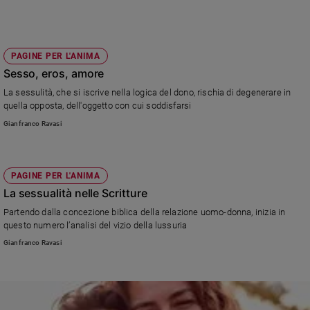
Policy
Chi
PAGINE PER L'ANIMA
Sesso, eros, amore
siamo
La sessulità, che si iscrive nella logica del dono, rischia di degenerare in
quella opposta, dell'oggetto con cui soddisfarsi
Contatti
Gianfranco Ravasi
Pubblicità
PAGINE PER L'ANIMA
Registrati
La sessualità nelle Scritture
Redazione
Partendo dalla concezione biblica della relazione uomo-donna, inizia in
questo numero l’analisi del vizio della lussuria
Gianfranco Ravasi
Social