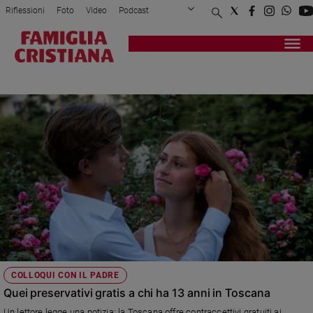
Riflessioni
Foto
Video
Podcast
Privacy Policy
Chi siamo
Contatti
Pubblicità
Attualità
Registrati
Redazione
Italia
SESSUALITÀ
Cronaca
Politica
Mondo
Economia
Legalità
e
giustizia
Sport
Interviste
Papa
COLLOQUI CON IL PADRE
Papa
Quei preservativi gratis a chi ha 13 anni in Toscana
Un lettore legge una notizia: la Toscana offre contraccettivi gratuiti ai