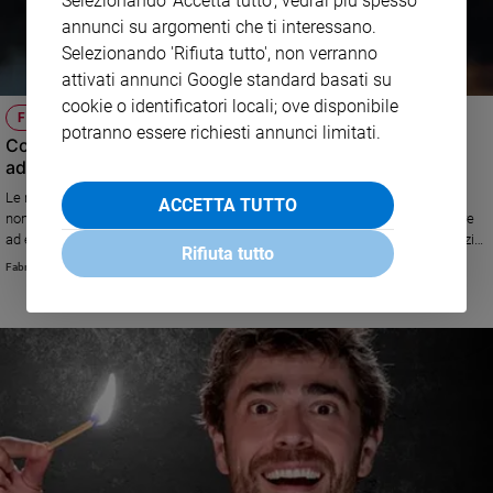
Selezionando 'Accetta tutto', vedrai più spesso
annunci su argomenti che ti interessano.
Selezionando 'Rifiuta tutto', non verranno
attivati annunci Google standard basati su
cookie o identificatori locali; ove disponibile
FEMMINICIDI
potranno essere richiesti annunci limitati.
Come arginare i femminicidi ripartendo dai nostri
adolescenti
Le notizie sui femminicidi sono da anni all'ordine del giorno, tragedie che
ACCETTA TUTTO
non sembrano diminuire, anzi. Per arginare il problema dovremmo iniziare
ad educare i nostri adolescenti. La riflessione dello psicoterapeuta Fabrizio
Rifiuta tutto
Fantoni.
Fabrizio Fantoni