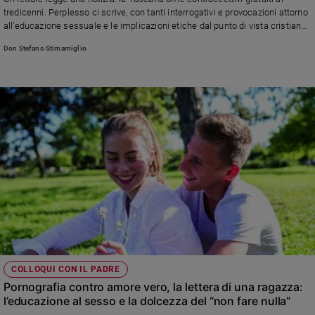
Chiesa
tredicenni. Perplesso ci scrive, con tanti interrogativi e provocazioni attorno
Chiesa
all’educazione sessuale e le implicazioni etiche dal punto di vista cristiano.
Facciamo chiarezza tra amore e gestione tecnica della sessualità….
Don Stefano Stimamiglio
Fede
e
spiritualità
Santi
Devozione
e
fede
Parola
del
giorno
Santo
del
giorno
COLLOQUI CON IL PADRE
Società
Pornografia contro amore vero, la lettera di una ragazza:
e
l’educazione al sesso e la dolcezza del “non fare nulla”
valori