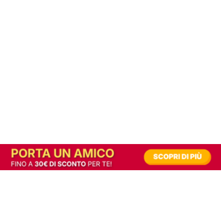
In alternativa, prova la versione digitale!
|
Abbonati
Contribuisci a mantenere questo sito gratuito
Riusciamo a fornire informazione gratuita grazie alla pubblicità erogata dai nostri
partner.
Accettando i consensi richiesti permetti ai nostri partner di creare un'esperienza