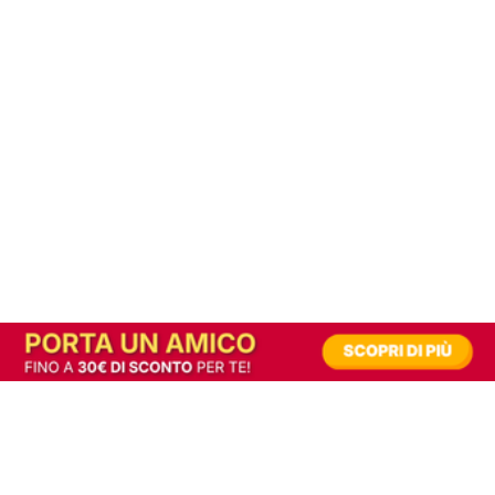
In alternativa, prova la versione digitale!
|
Abbonati
Contribuisci a mantenere questo sito gratuito
Riusciamo a fornire informazione gratuita grazie alla pubblicità erogata dai nostri
partner.
Accettando i consensi richiesti permetti ai nostri partner di creare un'esperienza