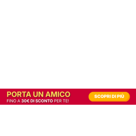
In alternativa, prova la versione digitale!
|
Abbonati
Contribuisci a mantenere questo sito gratuito
Riusciamo a fornire informazione gratuita grazie alla pubblicità erogata dai nostri
partner.
Accettando i consensi richiesti permetti ai nostri partner di creare un'esperienza