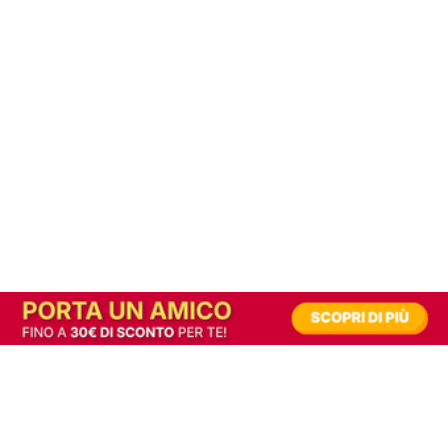
In alternativa, prova la versione digitale!
|
Abbonati
Contribuisci a mantenere questo sito gratuito
Riusciamo a fornire informazione gratuita grazie alla pubblicità erogata dai nostri
partner.
Accettando i consensi richiesti permetti ai nostri partner di creare un'esperienza