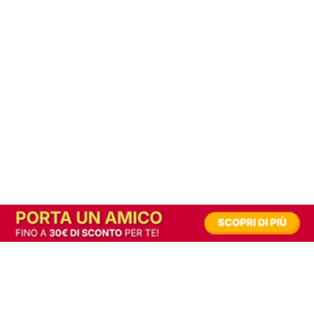
In alternativa, prova la versione digitale!
|
Abbonati
Contribuisci a mantenere questo sito gratuito
Riusciamo a fornire informazione gratuita grazie alla pubblicità erogata dai nostri
partner.
Accettando i consensi richiesti permetti ai nostri partner di creare un'esperienza