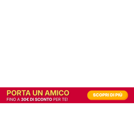
In alternativa, prova la versione digitale!
|
Abbonati
Contribuisci a mantenere questo sito gratuito
Riusciamo a fornire informazione gratuita grazie alla pubblicità erogata dai nostri
partner.
Accettando i consensi richiesti permetti ai nostri partner di creare un'esperienza