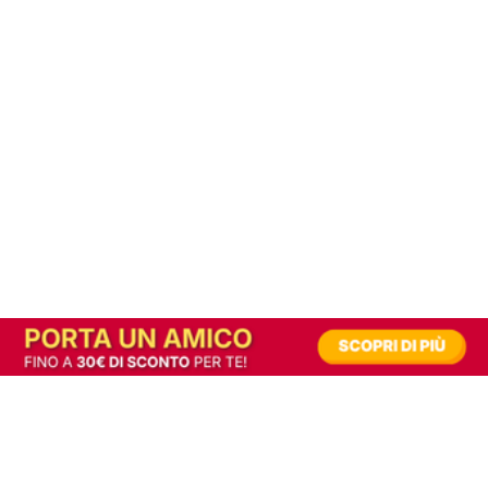
In alternativa, prova la versione digitale!
|
Abbonati
Contribuisci a mantenere questo sito gratuito
Riusciamo a fornire informazione gratuita grazie alla pubblicità erogata dai nostri
partner.
Accettando i consensi richiesti permetti ai nostri partner di creare un'esperienza