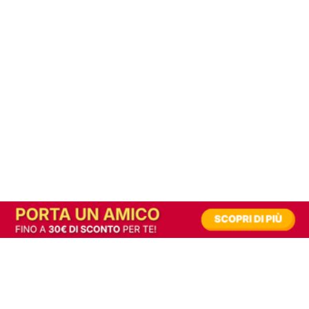
In alternativa, prova la versione digitale!
|
Abbonati
Contribuisci a mantenere questo sito gratuito
Riusciamo a fornire informazione gratuita grazie alla pubblicità erogata dai nostri
partner.
Accettando i consensi richiesti permetti ai nostri partner di creare un'esperienza