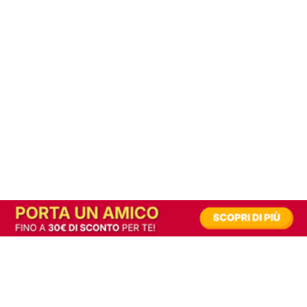
In alternativa, prova la versione digitale!
|
Abbonati
Contribuisci a mantenere questo sito gratuito
Riusciamo a fornire informazione gratuita grazie alla pubblicità erogata dai nostri
partner.
Accettando i consensi richiesti permetti ai nostri partner di creare un'esperienza